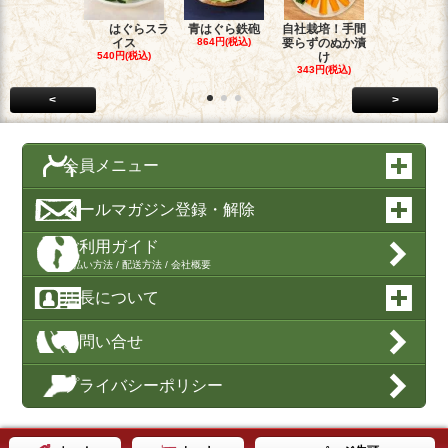
はぐらスラ
青はぐら鉄砲
自社栽培！手間
鉄砲漬
イス
864円(税込)
要らずのぬか漬
540円(税込
540円(税込)
け
343円(税込)
<
>
会員メニュー
メールマガジン登録・解除
ご利用ガイド
支払い方法 / 配送方法 / 会社概要
店長について
お問い合せ
プライバシーポリシー