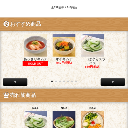
全2商品中 / 1-2商品
おすすめ商品
あっさりキムチ
オイキムチ
はぐらスラ
割干しキム
540円(税込)
イス
SOLD OUT
SOLD OU
540円(税込)
<
>
売れ筋商品
No.1
No.2
No.3
No.4