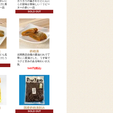
タレに
カリカリの歯ざわりとにんに
げた青
くの旨味が美味しい！リピー
一品
ターの多い一品
SOLD OUT
漬
鉄砲漬
ぐら瓜
古関商店自慢の醤油だれで丁
けたう
寧に二度漬けした、うす味で
コクと甘みのある味わいが人
気
540円(税込)
砲
国産鉄砲漬刻み
SOLD OUT