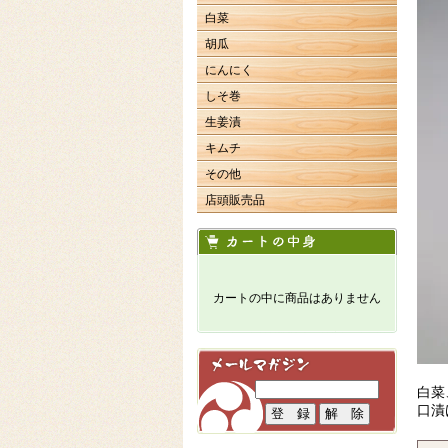
白菜
胡瓜
にんにく
しそ巻
生姜漬
キムチ
その他
店頭販売品
カートの中に商品はありません
白菜
口漬