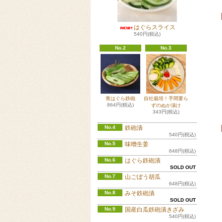
はぐらスライス
540円(税込)
No.2
No.3
青はぐら鉄砲
自社栽培！手間要ら
864円(税込)
ずのぬか漬け
343円(税込)
No.4
鉄砲漬
540円(税込)
No.5
味噌生姜
648円(税込)
No.6
はぐら鉄砲漬
SOLD OUT
No.7
山ごぼう胡瓜
648円(税込)
No.8
みそ鉄砲漬
SOLD OUT
No.9
国産白瓜鉄砲漬きざみ
540円(税込)