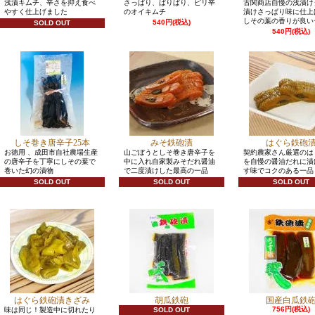
浅漬キムチ、辛さを抑え食べ
さっぱり、ぱりぱり、ピリ辛
古関商店自慢の浅漬け
やすく仕上げました
のオイキムチ
漬けさっぱり味に仕上
しその葉の香りが良い
540円(税込)
SOLD OUT
540円(税込)
しそ巻き唐辛子25本
みそ鉄砲漬
はぐら鉄砲
お徳用 、成田市自社農場生産
山ごぼうとしそ巻き唐辛子を
契約農家さん厳選のは
の唐辛子を丁寧にしその葉で
中に入れ自家製みそだれ醤油
を自慢の醤油だれに漬
巻いた幻の漬物
で二度漬けした最高の一品
す味でコクのある一品
SOLD OUT
SOLD OUT
SOLD OUT
はぐら鉄砲漬きざみ
胡瓜鉄砲
国産白瓜鉄
756円(税込)
味は同じ！製造中に切れたり
SOLD OUT