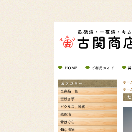
ホー
ホー
全商品一覧
壺焼き芋
ピクルス、蜂蜜
鉄砲漬
青はぐら
旬な漬物