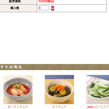
販売価格
324円(税込)
購入数
おすすめ商品
あっさりキムチ
オイキムチ
はぐらスラ