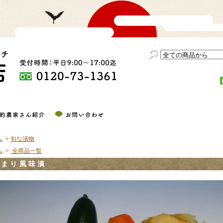
ム
>
旬な漬物
ム
>
全商品一覧
たまり風味漬