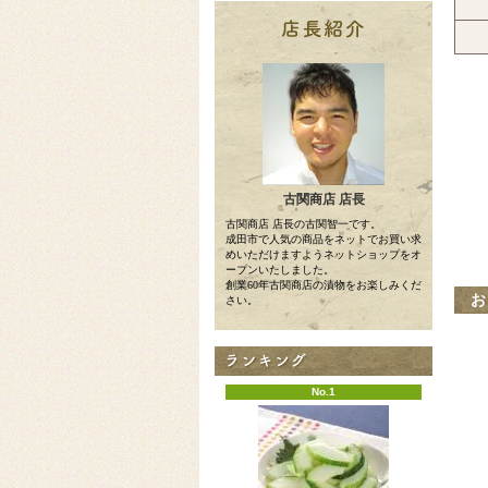
古関商店 店長
古関商店 店長の古関智一です。
成田市で人気の商品をネットでお買い求
めいただけますようネットショップをオ
ープンいたしました。
創業60年古関商店の漬物をお楽しみくだ
さい。
No.1