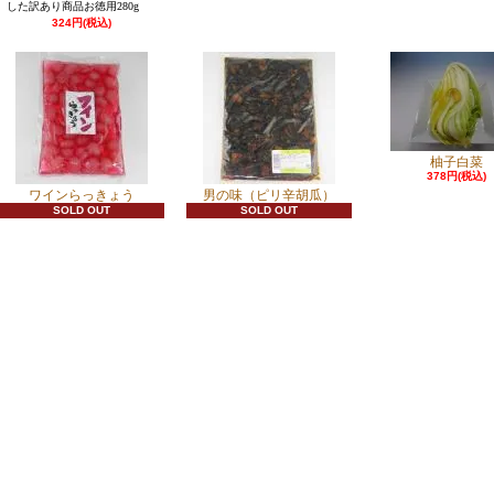
した訳あり商品お徳用280g
324円(税込)
柚子白菜
378円(税込)
ワインらっきょう
男の味（ピリ辛胡瓜）
SOLD OUT
SOLD OUT