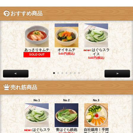
おすすめ商品
あっさりキムチ
オイキムチ
はぐらスラ
割干しキム
540円(税込)
イス
SOLD OUT
SOLD OU
540円(税込)
<
>
売れ筋商品
No.1
No.2
No.3
No.4
はぐらスラ
青はぐら鉄砲
自社栽培！手間
鉄砲漬